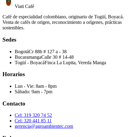
Viati Café
Café de especialidad colombiano, originario de Togüí, Boyacá.
Venta de cafés de origen, reconocimiento a orígenes, prácticas
sostenibles.
Sedes
Bogotá
Cr 88b # 127 a - 38
Bucaramanga
Calle 30 # 14-48
Togüí - Boyacá
Finca La Lupita, Vereda Manga
Horarios
Lun - Vie
:
8am - 8pm
Sábado
:
9am - 7pm
Contacto
Cel:
319 320 74 52
Cel:
320 441 85 11
gerencia@agroambientec.com