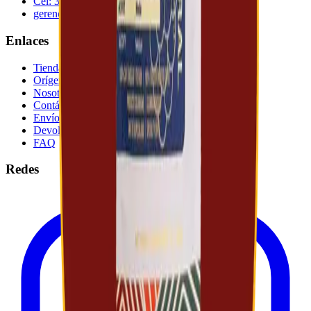
Cel:
320 441 85 11
gerencia@agroambientec.com
Enlaces
Tienda
Orígenes
Nosotros
Contáctanos
Envíos
Devoluciones
FAQ
Redes