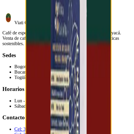
Viati Café
Café de especialidad colombiano, originario de Togüí, Boyacá.
Venta de cafés de origen, reconocimiento a orígenes, prácticas
sostenibles.
Sedes
Bogotá
Cr 88b # 127 a - 38
Bucaramanga
Calle 30 # 14-48
Togüí - Boyacá
Finca La Lupita, Vereda Manga
Horarios
Lun - Vie
:
8am - 8pm
Sábado
:
9am - 7pm
Contacto
Cel:
319 320 74 52