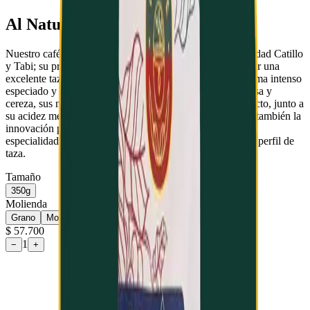
Al Natural
Nuestro café del municipio de Togüí, Boyacá, es de variedad Catillo
y Tabi; su proceso natural, llevan a la experiencia de tomar una
excelente taza de café, que se caracteriza por tener un aroma intenso
especiado y a frutos rojos. Además, su fragancia a uva pasa y
cereza, sus notas a mora, uva y panela, son el punto perfecto, junto a
su acidez media. Este es un café que lleva tradición, pero también la
innovación para que, usted tenga en su mesa, un café de
especialidad de amplias carcaterísticas y con un excelente perfil de
taza.
Tamaño
350g
Molienda
Grano
Molido
$ 57.700
1
−
+