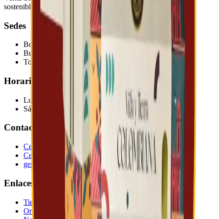
sostenibles.
Sedes
Bogotá
Cr 88b # 127 a - 38
Bucaramanga
Calle 30 # 14-48
Togüí - Boyacá
Finca La Lupita, Vereda Manga
Horarios
Lun - Vie
:
8am - 8pm
Sábado
:
9am - 7pm
Contacto
Cel:
319 320 74 52
Cel:
320 441 85 11
gerencia@agroambientec.com
Enlaces
Tienda
Orígenes