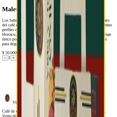
Maletín: Los Sabores de mi Tierra
Los Sabores de mi Tierra es un Maletín pensado para los amantes
del café de especialidad. Contiene seis (6) tríangulos con diferentes
perfiles de taza, dento de los que está nuestro café El Paraiso,
Heroico, Oromiel y la edición mensual, Macondo. Este es un viaje
único por Colombia, a través de los sabores y el diseño pensado
para degustar el café de especialidad.
$ 50.000
1
−
+
Viati Café
Café de especialidad colombiano, originario de Togüí, Boyacá.
Venta de cafés de origen, reconocimiento a orígenes, prácticas