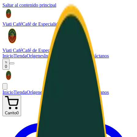
Saltar al contenido principal
Viati Café
Café de Especialidad
Viati Café
Café de Especialidad
Inicio
Tienda
Orígenes
Institucional
Nosotros
Contáctanos
0
Inicio
Tienda
Orígenes
Institucional
Nosotros
Contáctanos
Carrito
0